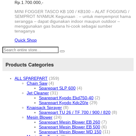
Rp.
1.700.000,-
MINI FOGGER TASCO KB 100 / KB100 – ALAT FOGGING /
SEMPROT NYAMUK Kegunaan : – untuk menyemprot hama
serangga – dapat digunakan indoor maupun outdoor –
menggunakan gas butana hi-cook sebagai sumber
tenaganya
Quick Shop
Products Categories
ALL SPAREPART
(359)
Chain Saw
(4)
Sparepart SLP 600
(4)
Jet Cleaner
(31)
Sparepart Kyodo Ekd750-40
(2)
Sparepart Kyodo Kdc20/e
(29)
Knapsack Sprayer
(8)
Sparepart TU 26 / TF 700 / 900 / 820
(8)
Mesin Blower
(24)
Sparepart Mesin Blower EB 260
(7)
Sparepart Mesin Blower EB 500
(6)
Sparepart Mesin Blower MD 150
(11)