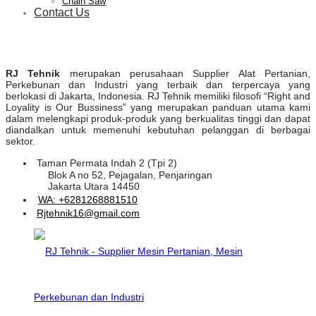
Chain Saw
Contact Us
RJ Tehnik
merupakan perusahaan Supplier Alat Pertanian,
Perkebunan dan Industri yang terbaik dan terpercaya yang
berlokasi di Jakarta, Indonesia. RJ Tehnik memiliki filosofi “Right and
Loyality is Our Bussiness” yang merupakan panduan utama kami
dalam melengkapi produk-produk yang berkualitas tinggi dan dapat
diandalkan untuk memenuhi kebutuhan pelanggan di berbagai
sektor.
Taman Permata Indah 2 (Tpi 2)
Blok A no 52, Pejagalan, Penjaringan
Jakarta Utara 14450
WA: +6281268881510
Rjtehnik16@gmail.com