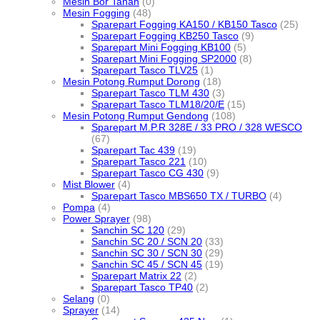
Mesin Bor Tanah
(0)
Mesin Fogging
(48)
Sparepart Fogging KA150 / KB150 Tasco
(25)
Sparepart Fogging KB250 Tasco
(9)
Sparepart Mini Fogging KB100
(5)
Sparepart Mini Fogging SP2000
(8)
Sparepart Tasco TLV25
(1)
Mesin Potong Rumput Dorong
(18)
Sparepart Tasco TLM 430
(3)
Sparepart Tasco TLM18/20/E
(15)
Mesin Potong Rumput Gendong
(108)
Sparepart M.P.R 328E / 33 PRO / 328 WESCO
(67)
Sparepart Tac 439
(19)
Sparepart Tasco 221
(10)
Sparepart Tasco CG 430
(9)
Mist Blower
(4)
Sparepart Tasco MBS650 TX / TURBO
(4)
Pompa
(4)
Power Sprayer
(98)
Sanchin SC 120
(29)
Sanchin SC 20 / SCN 20
(33)
Sanchin SC 30 / SCN 30
(29)
Sanchin SC 45 / SCN 45
(19)
Sparepart Matrix 22
(2)
Sparepart Tasco TP40
(2)
Selang
(0)
Sprayer
(14)