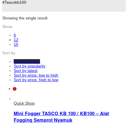
#Tascokb100
Showing the single result
Show
6
12
15
Sort by
Default sorting
Sort by popularity
Sort by latest
Sort by price: low to high
Sort by price: high to low
Quick Shop
Mini Fogger TASCO KB 100 / KB100 – Alat
Fogging Semprot Nyamuk