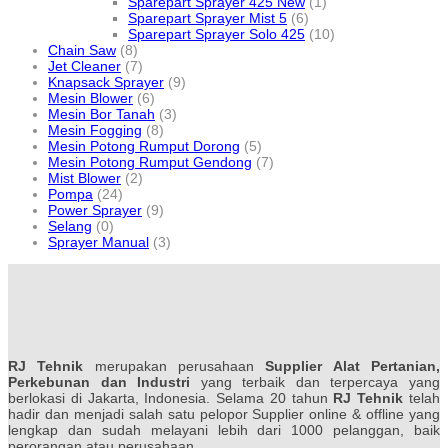
Sparepart Sprayer 425 New
(1)
Sparepart Sprayer Mist 5
(6)
Sparepart Sprayer Solo 425
(10)
Chain Saw
(8)
Jet Cleaner
(7)
Knapsack Sprayer
(9)
Mesin Blower
(6)
Mesin Bor Tanah
(3)
Mesin Fogging
(8)
Mesin Potong Rumput Dorong
(5)
Mesin Potong Rumput Gendong
(7)
Mist Blower
(2)
Pompa
(24)
Power Sprayer
(9)
Selang
(0)
Sprayer Manual
(3)
RJ Tehnik
merupakan perusahaan
Supplier Alat Pertanian,
Perkebunan dan Industri
yang terbaik dan terpercaya yang
berlokasi di Jakarta, Indonesia. Selama 20 tahun
RJ Tehnik
telah
hadir dan menjadi salah satu pelopor Supplier online & offline yang
lengkap dan sudah melayani lebih dari 1000 pelanggan, baik
perorangan atau perusahaan.