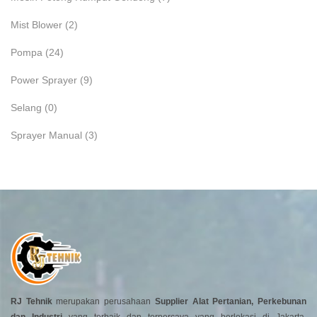
Mist Blower
(2)
Pompa
(24)
Power Sprayer
(9)
Selang
(0)
Sprayer Manual
(3)
RJ Tehnik
merupakan perusahaan
Supplier Alat Pertanian, Perkebunan