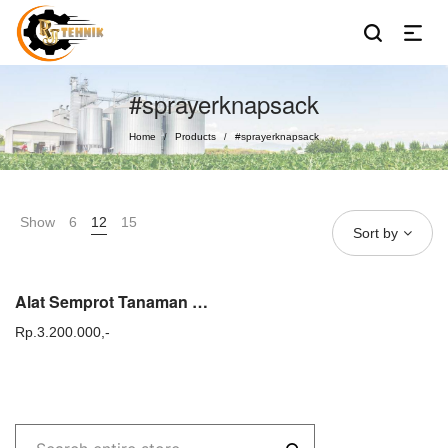
#sprayerknapsack
Home
Products
#sprayerknapsack
/
/
Show
6
12
15
Sort by
Alat Semprot Tanaman Tasco TF 820 TX
Rp.
3.200.000,-