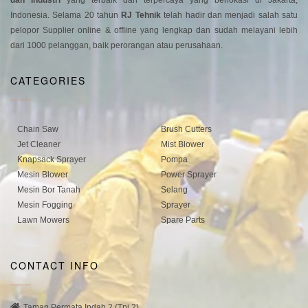
dan Industri
yang terbaik dan terpercaya yang berlokasi di Jakarta,
Indonesia. Selama 20 tahun
RJ Tehnik
telah hadir dan menjadi salah satu
pelopor Supplier online & offline yang lengkap dan sudah melayani lebih
dari 1000 pelanggan, baik perorangan atau perusahaan.
CATEGORIES
Chain Saw
Brush Cutters
Jet Cleaner
Mist Blower
Knapsack Sprayer
Pompa
Mesin Blower
Power Sprayer
Mesin Bor Tanah
Selang
Mesin Fogging
Sprayer
Lawn Mowers
Spare Parts
CONTACT INFO
Taman Permata Indah 2 (Tpi 2)