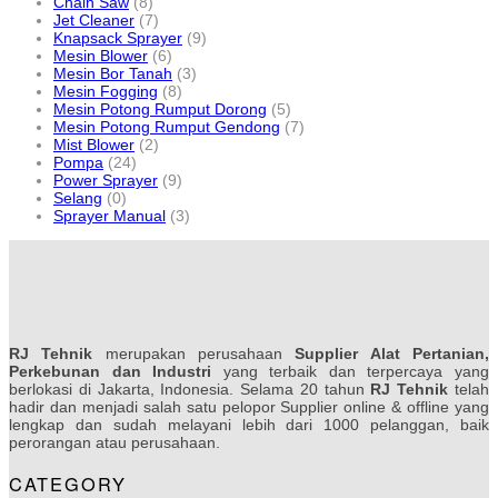
Chain Saw
(8)
Jet Cleaner
(7)
Knapsack Sprayer
(9)
Mesin Blower
(6)
Mesin Bor Tanah
(3)
Mesin Fogging
(8)
Mesin Potong Rumput Dorong
(5)
Mesin Potong Rumput Gendong
(7)
Mist Blower
(2)
Pompa
(24)
Power Sprayer
(9)
Selang
(0)
Sprayer Manual
(3)
RJ Tehnik
merupakan perusahaan
Supplier Alat Pertanian,
Perkebunan dan Industri
yang terbaik dan terpercaya yang
berlokasi di Jakarta, Indonesia. Selama 20 tahun
RJ Tehnik
telah
hadir dan menjadi salah satu pelopor Supplier online & offline yang
lengkap dan sudah melayani lebih dari 1000 pelanggan, baik
perorangan atau perusahaan.
CATEGORY