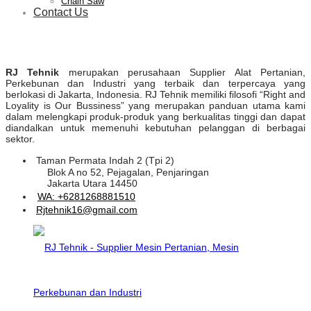
Chain Saw
Contact Us
RJ Tehnik
merupakan perusahaan Supplier Alat Pertanian,
Perkebunan dan Industri yang terbaik dan terpercaya yang
berlokasi di Jakarta, Indonesia. RJ Tehnik memiliki filosofi “Right and
Loyality is Our Bussiness” yang merupakan panduan utama kami
dalam melengkapi produk-produk yang berkualitas tinggi dan dapat
diandalkan untuk memenuhi kebutuhan pelanggan di berbagai
sektor.
Taman Permata Indah 2 (Tpi 2)
Blok A no 52, Pejagalan, Penjaringan
Jakarta Utara 14450
WA: +6281268881510
Rjtehnik16@gmail.com