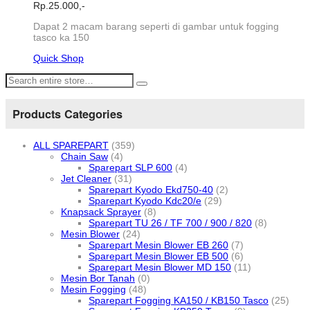
Rp.
25.000,-
Dapat 2 macam barang seperti di gambar untuk fogging
tasco ka 150
Quick Shop
Products Categories
ALL SPAREPART
(359)
Chain Saw
(4)
Sparepart SLP 600
(4)
Jet Cleaner
(31)
Sparepart Kyodo Ekd750-40
(2)
Sparepart Kyodo Kdc20/e
(29)
Knapsack Sprayer
(8)
Sparepart TU 26 / TF 700 / 900 / 820
(8)
Mesin Blower
(24)
Sparepart Mesin Blower EB 260
(7)
Sparepart Mesin Blower EB 500
(6)
Sparepart Mesin Blower MD 150
(11)
Mesin Bor Tanah
(0)
Mesin Fogging
(48)
Sparepart Fogging KA150 / KB150 Tasco
(25)