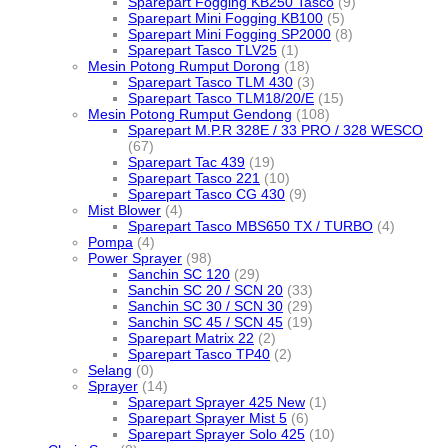
Sparepart Fogging KB250 Tasco
(9)
Sparepart Mini Fogging KB100
(5)
Sparepart Mini Fogging SP2000
(8)
Sparepart Tasco TLV25
(1)
Mesin Potong Rumput Dorong
(18)
Sparepart Tasco TLM 430
(3)
Sparepart Tasco TLM18/20/E
(15)
Mesin Potong Rumput Gendong
(108)
Sparepart M.P.R 328E / 33 PRO / 328 WESCO
(67)
Sparepart Tac 439
(19)
Sparepart Tasco 221
(10)
Sparepart Tasco CG 430
(9)
Mist Blower
(4)
Sparepart Tasco MBS650 TX / TURBO
(4)
Pompa
(4)
Power Sprayer
(98)
Sanchin SC 120
(29)
Sanchin SC 20 / SCN 20
(33)
Sanchin SC 30 / SCN 30
(29)
Sanchin SC 45 / SCN 45
(19)
Sparepart Matrix 22
(2)
Sparepart Tasco TP40
(2)
Selang
(0)
Sprayer
(14)
Sparepart Sprayer 425 New
(1)
Sparepart Sprayer Mist 5
(6)
Sparepart Sprayer Solo 425
(10)