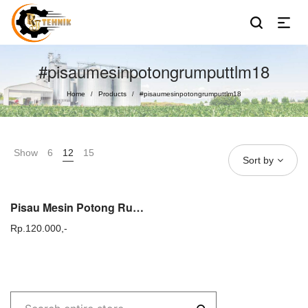
#pisaumesinpotongrumputtlm18
Home
Products
#pisaumesinpotongrumputtlm18
/
/
Show
6
12
15
Sort by
Pisau Mesin Potong Rumput Dorong TLM 18 Lawn Mover Blade TLM18
Rp.
120.000,-