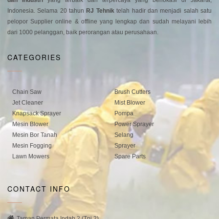
dan Industri
yang terbaik dan terpercaya yang berlokasi di Jakarta,
Indonesia. Selama 20 tahun
RJ Tehnik
telah hadir dan menjadi salah satu
pelopor Supplier online & offline yang lengkap dan sudah melayani lebih
dari 1000 pelanggan, baik perorangan atau perusahaan.
CATEGORIES
Chain Saw
Brush Cutters
Jet Cleaner
Mist Blower
Knapsack Sprayer
Pompa
Mesin Blower
Power Sprayer
Mesin Bor Tanah
Selang
Mesin Fogging
Sprayer
Lawn Mowers
Spare Parts
CONTACT INFO
Taman Permata Indah 2 (Tpi 2)