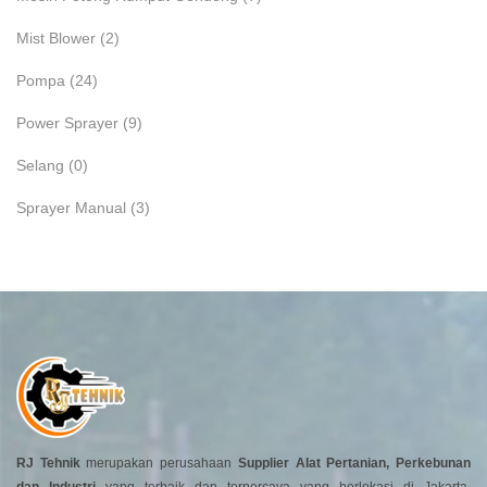
Mist Blower
(2)
Pompa
(24)
Power Sprayer
(9)
Selang
(0)
Sprayer Manual
(3)
RJ Tehnik
merupakan perusahaan
Supplier Alat Pertanian, Perkebunan