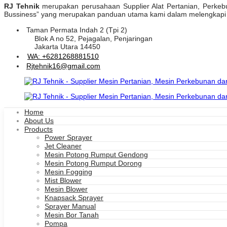
RJ Tehnik
merupakan perusahaan Supplier Alat Pertanian, Perkebuna
Bussiness” yang merupakan panduan utama kami dalam melengkapi pr
Taman Permata Indah 2 (Tpi 2)
Industri
dan
Blok A no 52, Pejagalan, Penjaringan
Jakarta Utara 14450
WA: +6281268881510
Rjtehnik16@gmail.com
Industri
Home
About Us
Products
Power Sprayer
Jet Cleaner
Mesin Potong Rumput Gendong
Mesin Potong Rumput Dorong
Mesin Fogging
Mist Blower
Mesin Blower
Knapsack Sprayer
Sprayer Manual
Mesin Bor Tanah
Pompa