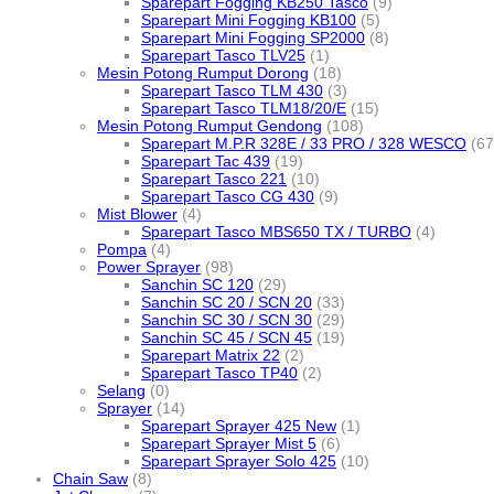
Sparepart Fogging KB250 Tasco
(9)
Sparepart Mini Fogging KB100
(5)
Sparepart Mini Fogging SP2000
(8)
Sparepart Tasco TLV25
(1)
Mesin Potong Rumput Dorong
(18)
Sparepart Tasco TLM 430
(3)
Sparepart Tasco TLM18/20/E
(15)
Mesin Potong Rumput Gendong
(108)
Sparepart M.P.R 328E / 33 PRO / 328 WESCO
(67
Sparepart Tac 439
(19)
Sparepart Tasco 221
(10)
Sparepart Tasco CG 430
(9)
Mist Blower
(4)
Sparepart Tasco MBS650 TX / TURBO
(4)
Pompa
(4)
Power Sprayer
(98)
Sanchin SC 120
(29)
Sanchin SC 20 / SCN 20
(33)
Sanchin SC 30 / SCN 30
(29)
Sanchin SC 45 / SCN 45
(19)
Sparepart Matrix 22
(2)
Sparepart Tasco TP40
(2)
Selang
(0)
Sprayer
(14)
Sparepart Sprayer 425 New
(1)
Sparepart Sprayer Mist 5
(6)
Sparepart Sprayer Solo 425
(10)
Chain Saw
(8)