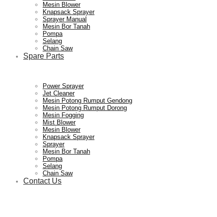
Mesin Blower
Knapsack Sprayer
Sprayer Manual
Mesin Bor Tanah
Mesin
Pompa
Supplier
Selang
Chain Saw
Spare Parts
Pertanian,
Mesin
Power Sprayer
Jet Cleaner
Mesin Potong Rumput Gendong
Mesin Potong Rumput Dorong
Mesin Fogging
Mesin
Mist Blower
Pertanian,
Mesin Blower
Knapsack Sprayer
Sprayer
Mesin Bor Tanah
Pompa
Perkebunan
Selang
Mesin
Chain Saw
Contact Us
dan
Perkebunan