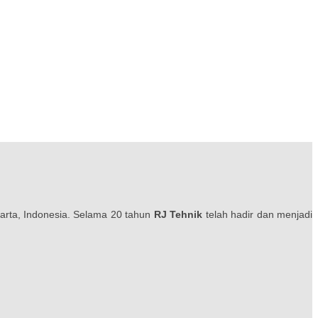
karta, Indonesia. Selama 20 tahun
RJ Tehnik
telah hadir dan menjadi