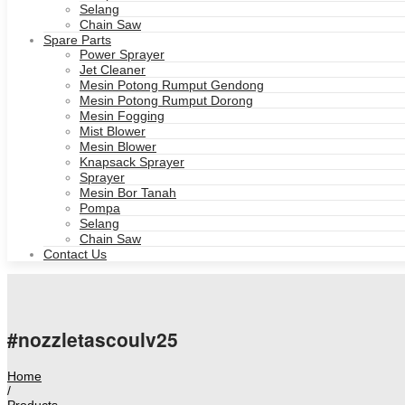
Selang
Chain Saw
Spare Parts
Power Sprayer
Jet Cleaner
Mesin Potong Rumput Gendong
Mesin Potong Rumput Dorong
Mesin Fogging
Mist Blower
Mesin Blower
Knapsack Sprayer
Sprayer
Mesin Bor Tanah
Pompa
Selang
Chain Saw
Contact Us
#nozzletascoulv25
Home
/
Products