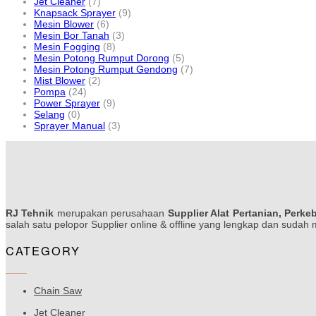
Jet Cleaner
(7)
Knapsack Sprayer
(9)
Mesin Blower
(6)
Mesin Bor Tanah
(3)
Mesin Fogging
(8)
Mesin Potong Rumput Dorong
(5)
Mesin Potong Rumput Gendong
(7)
Mist Blower
(2)
Pompa
(24)
Power Sprayer
(9)
Selang
(0)
Sprayer Manual
(3)
RJ Tehnik
merupakan perusahaan
Supplier Alat Pertanian, Perke
salah satu pelopor Supplier online & offline yang lengkap dan sudah
CATEGORY
Chain Saw
Jet Cleaner