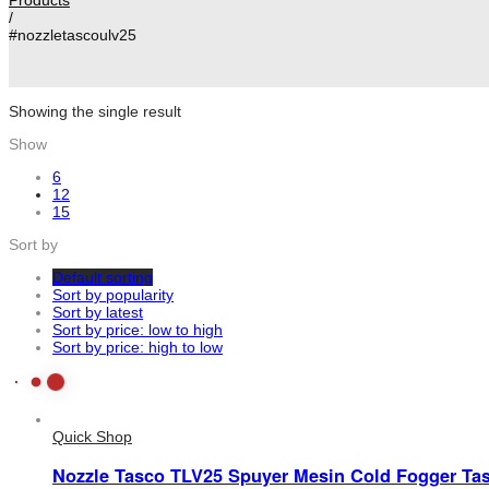
/
#nozzletascoulv25
Showing the single result
Show
6
12
15
Sort by
Default sorting
Sort by popularity
Sort by latest
Sort by price: low to high
Sort by price: high to low
Quick Shop
Nozzle Tasco TLV25 Spuyer Mesin Cold Fogger Ta