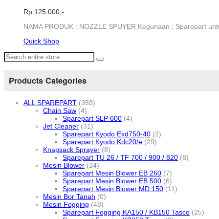
Rp.
125.000,-
NAMA PRODUK : NOZZLE SPUYER Kegunaan : Sparepart untuk
Quick Shop
Products Categories
ALL SPAREPART
(359)
Chain Saw
(4)
Sparepart SLP 600
(4)
Jet Cleaner
(31)
Sparepart Kyodo Ekd750-40
(2)
Sparepart Kyodo Kdc20/e
(29)
Knapsack Sprayer
(8)
Sparepart TU 26 / TF 700 / 900 / 820
(8)
Mesin Blower
(24)
Sparepart Mesin Blower EB 260
(7)
Sparepart Mesin Blower EB 500
(6)
Sparepart Mesin Blower MD 150
(11)
Mesin Bor Tanah
(0)
Mesin Fogging
(48)
Sparepart Fogging KA150 / KB150 Tasco
(25)