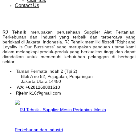
Chain Saw
Contact Us
RJ Tehnik
merupakan perusahaan Supplier Alat Pertanian,
Perkebunan dan Industri yang terbaik dan terpercaya yang
berlokasi di Jakarta, Indonesia. RJ Tehnik memiliki filosofi “Right and
Loyality is Our Bussiness” yang merupakan panduan utama kami
dalam melengkapi produk-produk yang berkualitas tinggi dan dapat
diandalkan untuk memenuhi kebutuhan pelanggan di berbagai
sektor.
Taman Permata Indah 2 (Tpi 2)
Blok A no 52, Pejagalan, Penjaringan
Jakarta Utara 14450
WA: +6281268881510
Rjtehnik16@gmail.com