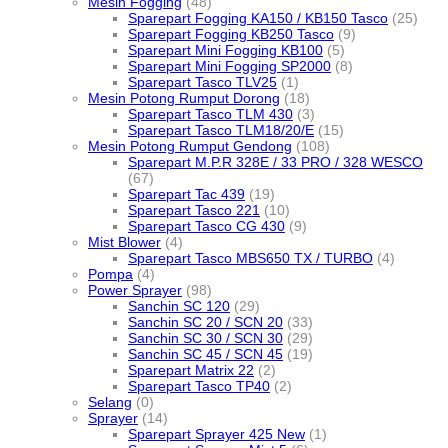
Mesin Fogging
(48)
Sparepart Fogging KA150 / KB150 Tasco
(25)
Sparepart Fogging KB250 Tasco
(9)
Sparepart Mini Fogging KB100
(5)
Sparepart Mini Fogging SP2000
(8)
Sparepart Tasco TLV25
(1)
Mesin Potong Rumput Dorong
(18)
Sparepart Tasco TLM 430
(3)
Sparepart Tasco TLM18/20/E
(15)
Mesin Potong Rumput Gendong
(108)
Sparepart M.P.R 328E / 33 PRO / 328 WESCO
(67)
Sparepart Tac 439
(19)
Sparepart Tasco 221
(10)
Sparepart Tasco CG 430
(9)
Mist Blower
(4)
Sparepart Tasco MBS650 TX / TURBO
(4)
Pompa
(4)
Power Sprayer
(98)
Sanchin SC 120
(29)
Sanchin SC 20 / SCN 20
(33)
Sanchin SC 30 / SCN 30
(29)
Sanchin SC 45 / SCN 45
(19)
Sparepart Matrix 22
(2)
Sparepart Tasco TP40
(2)
Selang
(0)
Sprayer
(14)
Sparepart Sprayer 425 New
(1)