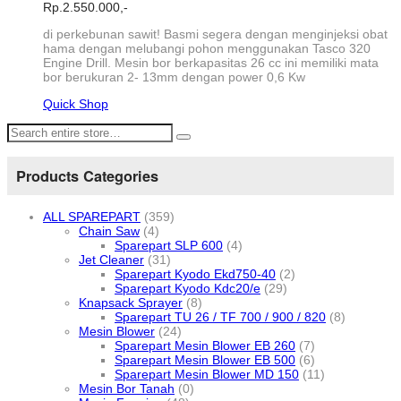
Rp.
2.550.000,-
di perkebunan sawit! Basmi segera dengan menginjeksi obat
hama dengan melubangi pohon menggunakan Tasco 320
Engine Drill. Mesin bor berkapasitas 26 cc ini memiliki mata
bor berukuran 2- 13mm dengan power 0,6 Kw
Quick Shop
Products Categories
ALL SPAREPART
(359)
Chain Saw
(4)
Sparepart SLP 600
(4)
Jet Cleaner
(31)
Sparepart Kyodo Ekd750-40
(2)
Sparepart Kyodo Kdc20/e
(29)
Knapsack Sprayer
(8)
Sparepart TU 26 / TF 700 / 900 / 820
(8)
Mesin Blower
(24)
Sparepart Mesin Blower EB 260
(7)
Sparepart Mesin Blower EB 500
(6)
Sparepart Mesin Blower MD 150
(11)
Mesin Bor Tanah
(0)