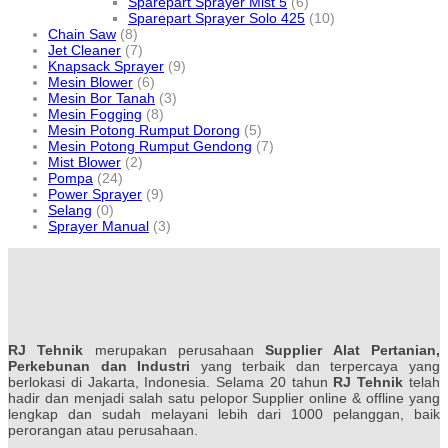
Sparepart Sprayer Mist 5
(6)
Sparepart Sprayer Solo 425
(10)
Chain Saw
(8)
Jet Cleaner
(7)
Knapsack Sprayer
(9)
Mesin Blower
(6)
Mesin Bor Tanah
(3)
Mesin Fogging
(8)
Mesin Potong Rumput Dorong
(5)
Mesin Potong Rumput Gendong
(7)
Mist Blower
(2)
Pompa
(24)
Power Sprayer
(9)
Selang
(0)
Sprayer Manual
(3)
RJ Tehnik
merupakan perusahaan
Supplier Alat Pertanian,
Perkebunan dan Industri
yang terbaik dan terpercaya yang
berlokasi di Jakarta, Indonesia. Selama 20 tahun
RJ Tehnik
telah
hadir dan menjadi salah satu pelopor Supplier online & offline yang
lengkap dan sudah melayani lebih dari 1000 pelanggan, baik
perorangan atau perusahaan.