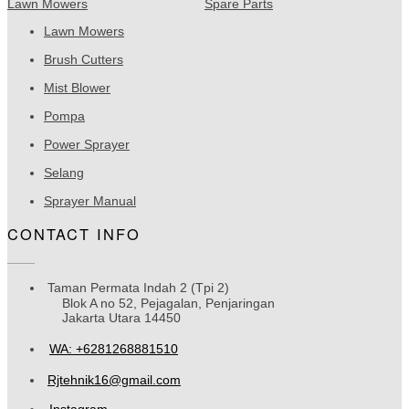
Lawn Mowers
Spare Parts
Lawn Mowers
Brush Cutters
Mist Blower
Pompa
Power Sprayer
Selang
Sprayer Manual
CONTACT INFO
Taman Permata Indah 2 (Tpi 2)
Blok A no 52, Pejagalan, Penjaringan
Jakarta Utara 14450
WA: +6281268881510
Rjtehnik16@gmail.com
Instagram