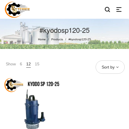
#kyodosp120-25
Home
Products
#kyodosp120-25
/
/
Show
6
12
15
Sort by