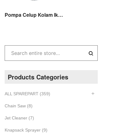
Pompa Celup Kolam Ikan Kyodo SP 120-25 Pompa Celup Air kotor 125wat 1″
Products Categories
ALL SPAREPART
(359)
Chain Saw
(8)
Jet Cleaner
(7)
Knapsack Sprayer
(9)