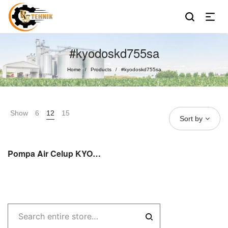
#kyodoskd755sa
Home
Products
#kyodoskd755sa
/
/
Show
6
12
15
Sort by
Pompa Air Celup KYODO SKD 755SA Water Pump Submersible Pump 3″ (80mm)