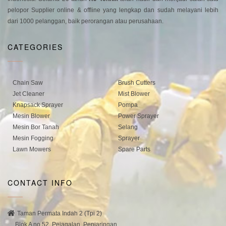
pelopor Supplier online & offline yang lengkap dan sudah melayani lebih
dari 1000 pelanggan, baik perorangan atau perusahaan.
CATEGORIES
Chain Saw
Brush Cutters
Jet Cleaner
Mist Blower
Knapsack Sprayer
Pompa
Mesin Blower
Power Sprayer
Mesin Bor Tanah
Selang
Mesin Fogging
Sprayer
Lawn Mowers
Spare Parts
CONTACT INFO
Taman Permata Indah 2 (Tpi 2)
Blok A no 52, Pejagalan, Penjaringan