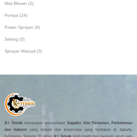
Mist Blower
(2)
Pompa
(24)
Power Sprayer
(9)
Selang
(0)
Sprayer Manual
(3)
RJ Tehnik
merupakan perusahaan
Supplier Alat Pertanian, Perkebunan
dan Industri
yang terbaik dan terpercaya yang berlokasi di Jakarta,
Indonesia. Selama 20 tahun
RJ Tehnik
telah hadir dan menjadi salah satu