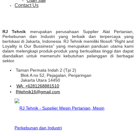
Chain Saw
Contact Us
RJ Tehnik
merupakan perusahaan Supplier Alat Pertanian,
Perkebunan dan Industri yang terbaik dan terpercaya yang
berlokasi di Jakarta, Indonesia. RJ Tehnik memiliki filosofi “Right and
Loyality is Our Bussiness” yang merupakan panduan utama kami
dalam melengkapi produk-produk yang berkualitas tinggi dan dapat
diandalkan untuk memenuhi kebutuhan pelanggan di berbagai
sektor.
Taman Permata Indah 2 (Tpi 2)
Blok A no 52, Pejagalan, Penjaringan
Jakarta Utara 14450
WA: +6281268881510
Rjtehnik16@gmail.com