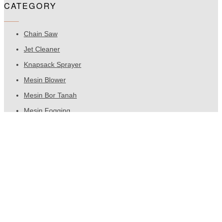
CATEGORY
Chain Saw
Jet Cleaner
Knapsack Sprayer
Mesin Blower
Mesin Bor Tanah
Mesin Fogging
CATEGORIES
Chain Saw
Brush Cutters
Jet Cleaner
Mist Blower
Knapsack Sprayer
Pompa
Mesin Blower
Power Sprayer
Mesin Bor Tanah
Selang
Mesin Fogging
Sprayer
Lawn Mowers
Spare Parts