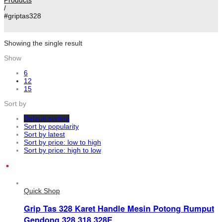
/
#griptas328
Showing the single result
Show
6
12
15
Sort by
Default sorting
Sort by popularity
Sort by latest
Sort by price: low to high
Sort by price: high to low
Quick Shop
Grip Tas 328 Karet Handle Mesin Potong Rumput
Gendong 328 318 328E