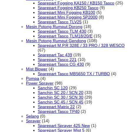
Sparepart Fogging KA150 / KB150 Tasco
(25)
Sparepart Fogging KB250 Tasco
(9)
Sparepart Mini Fogging KB100
(5)
Sparepart Mini Fogging SP2000
(8)
Sparepart Tasco TLV25
(1)
Mesin Potong Rumput Dorong
(18)
Sparepart Tasco TLM 430
(3)
Sparepart Tasco TLM18/20/E
(15)
Mesin Potong Rumput Gendong
(108)
Sparepart M.P.R 328E / 33 PRO / 328 WESCO
(67)
Sparepart Tac 439
(19)
Sparepart Tasco 221
(10)
Sparepart Tasco CG 430
(9)
Mist Blower
(4)
Sparepart Tasco MBS650 TX / TURBO
(4)
Pompa
(4)
Power Sprayer
(98)
Sanchin SC 120
(29)
Sanchin SC 20 / SCN 20
(33)
Sanchin SC 30 / SCN 30
(29)
Sanchin SC 45 / SCN 45
(19)
Sparepart Matrix 22
(2)
Sparepart Tasco TP40
(2)
Selang
(0)
Sprayer
(14)
Sparepart Sprayer 425 New
(1)
Sparepart Sprayer Mist 5
(6)