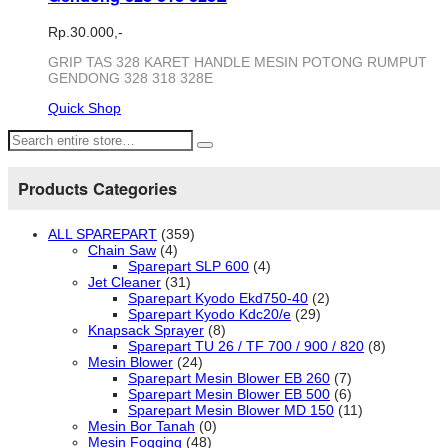
Rp.
30.000,-
GRIP TAS 328 KARET HANDLE MESIN POTONG RUMPUT
GENDONG 328 318 328E
Quick Shop
Products Categories
ALL SPAREPART
(359)
Chain Saw
(4)
Sparepart SLP 600
(4)
Jet Cleaner
(31)
Sparepart Kyodo Ekd750-40
(2)
Sparepart Kyodo Kdc20/e
(29)
Knapsack Sprayer
(8)
Sparepart TU 26 / TF 700 / 900 / 820
(8)
Mesin Blower
(24)
Sparepart Mesin Blower EB 260
(7)
Sparepart Mesin Blower EB 500
(6)
Sparepart Mesin Blower MD 150
(11)
Mesin Bor Tanah
(0)
Mesin Fogging
(48)