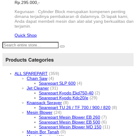
Rp.
295.000,-
Kegunaan : Cylinder Block merupakan kompenen penting
dimana terjadinya pembakaran di dalamnya. Di lapak kami,
Anda dapat membeli mesin dan alat-alat yang berkualitas dan
terjamin.
Quick Shop
Products Categories
ALL SPAREPART
(359)
Chain Saw
(4)
Sparepart SLP 600
(4)
Jet Cleaner
(31)
Sparepart Kyodo Ekd750-40
(2)
Sparepart Kyodo Kdc20/e
(29)
Knapsack Sprayer
(8)
Sparepart TU 26 / TF 700 / 900 / 820
(8)
Mesin Blower
(24)
Sparepart Mesin Blower EB 260
(7)
Sparepart Mesin Blower EB 500
(6)
Sparepart Mesin Blower MD 150
(11)
Mesin Bor Tanah
(0)