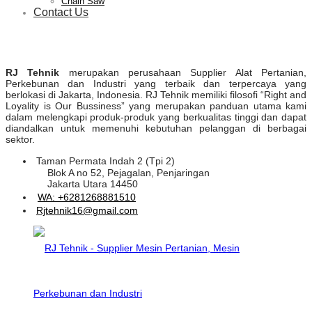
Chain Saw
Contact Us
RJ Tehnik
merupakan perusahaan Supplier Alat Pertanian,
Perkebunan dan Industri yang terbaik dan terpercaya yang
berlokasi di Jakarta, Indonesia. RJ Tehnik memiliki filosofi “Right and
Loyality is Our Bussiness” yang merupakan panduan utama kami
dalam melengkapi produk-produk yang berkualitas tinggi dan dapat
diandalkan untuk memenuhi kebutuhan pelanggan di berbagai
sektor.
Taman Permata Indah 2 (Tpi 2)
Blok A no 52, Pejagalan, Penjaringan
Jakarta Utara 14450
WA: +6281268881510
Rjtehnik16@gmail.com