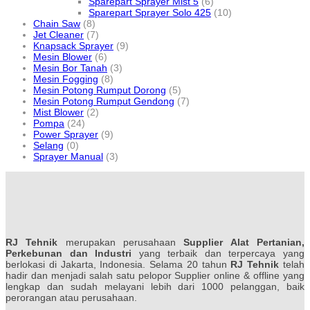
Sparepart Sprayer Mist 5
(6)
Sparepart Sprayer Solo 425
(10)
Chain Saw
(8)
Jet Cleaner
(7)
Knapsack Sprayer
(9)
Mesin Blower
(6)
Mesin Bor Tanah
(3)
Mesin Fogging
(8)
Mesin Potong Rumput Dorong
(5)
Mesin Potong Rumput Gendong
(7)
Mist Blower
(2)
Pompa
(24)
Power Sprayer
(9)
Selang
(0)
Sprayer Manual
(3)
RJ Tehnik
merupakan perusahaan
Supplier Alat Pertanian,
Perkebunan dan Industri
yang terbaik dan terpercaya yang
berlokasi di Jakarta, Indonesia. Selama 20 tahun
RJ Tehnik
telah
hadir dan menjadi salah satu pelopor Supplier online & offline yang
lengkap dan sudah melayani lebih dari 1000 pelanggan, baik
perorangan atau perusahaan.