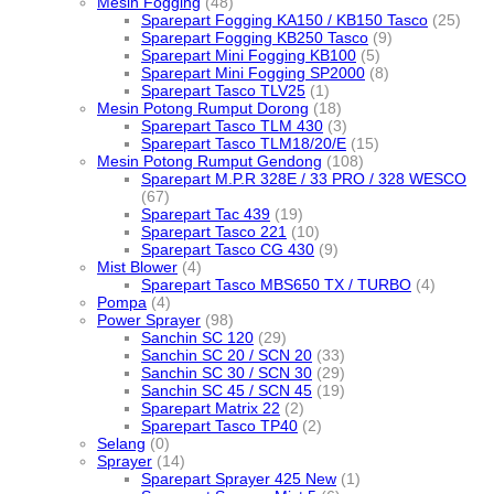
Mesin Fogging
(48)
Sparepart Fogging KA150 / KB150 Tasco
(25)
Sparepart Fogging KB250 Tasco
(9)
Sparepart Mini Fogging KB100
(5)
Sparepart Mini Fogging SP2000
(8)
Sparepart Tasco TLV25
(1)
Mesin Potong Rumput Dorong
(18)
Sparepart Tasco TLM 430
(3)
Sparepart Tasco TLM18/20/E
(15)
Mesin Potong Rumput Gendong
(108)
Sparepart M.P.R 328E / 33 PRO / 328 WESCO
(67)
Sparepart Tac 439
(19)
Sparepart Tasco 221
(10)
Sparepart Tasco CG 430
(9)
Mist Blower
(4)
Sparepart Tasco MBS650 TX / TURBO
(4)
Pompa
(4)
Power Sprayer
(98)
Sanchin SC 120
(29)
Sanchin SC 20 / SCN 20
(33)
Sanchin SC 30 / SCN 30
(29)
Sanchin SC 45 / SCN 45
(19)
Sparepart Matrix 22
(2)
Sparepart Tasco TP40
(2)
Selang
(0)
Sprayer
(14)
Sparepart Sprayer 425 New
(1)