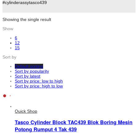
#cylinderassytasco439
Showing the single result
Show
6
12
15
Sort by
Default sorting
Sort by popularity
Sort by latest
Sort by price: low to high
Sort by price: high to low
Quick Shop
Tasco Cylinder Block TAC439 Blok Boring Mesin
Potong Rumput 4 Tak 439