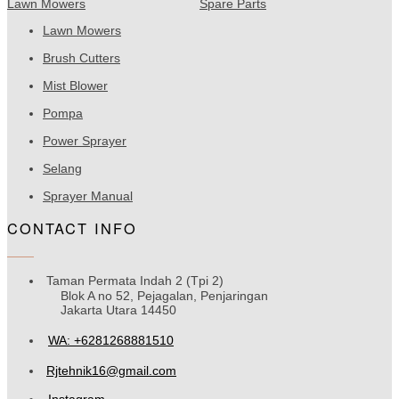
Lawn Mowers
Spare Parts
Lawn Mowers
Brush Cutters
Mist Blower
Pompa
Power Sprayer
Selang
Sprayer Manual
CONTACT INFO
Taman Permata Indah 2 (Tpi 2)
Blok A no 52, Pejagalan, Penjaringan
Jakarta Utara 14450
WA: +6281268881510
Rjtehnik16@gmail.com
Instagram