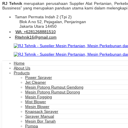
RJ Tehnik
merupakan perusahaan Supplier Alat Pertanian, Perkebuna
Bussiness” yang merupakan panduan utama kami dalam melengkapi pr
Taman Permata Indah 2 (Tpi 2)
Industri
dan
Blok A no 52, Pejagalan, Penjaringan
Jakarta Utara 14450
WA: +6281268881510
Rjtehnik16@gmail.com
Industri
Home
About Us
Products
Power Sprayer
Jet Cleaner
Mesin Potong Rumput Gendong
Mesin Potong Rumput Dorong
Mesin Fogging
Mist Blower
Mesin Blower
Knapsack Sprayer
Sprayer Manual
Mesin Bor Tanah
Pompa