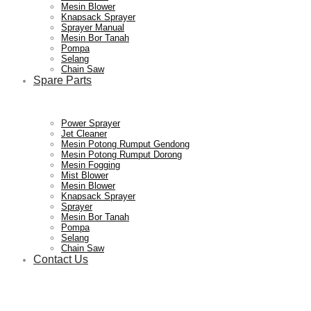
Mesin Blower
Knapsack Sprayer
Sprayer Manual
Mesin Bor Tanah
Mesin
Pompa
Supplier
Selang
Chain Saw
Spare Parts
Pertanian,
Mesin
Power Sprayer
Jet Cleaner
Mesin Potong Rumput Gendong
Mesin Potong Rumput Dorong
Mesin Fogging
Mesin
Mist Blower
Pertanian,
Mesin Blower
Knapsack Sprayer
Sprayer
Mesin Bor Tanah
Pompa
Perkebunan
Selang
Mesin
Chain Saw
Contact Us
dan
Perkebunan