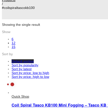
/
#coilspiraltascokb100
Showing the single result
Show
6
12
15
Sort by
Default sorting
Sort by popularity
Sort by latest
Sort by price: low to high
Sort by price: high to low
Quick Shop
Coil Spiral Tasco KB100 Mini Fogging – Tasco KB