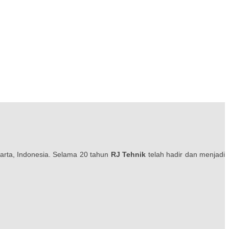
karta, Indonesia. Selama 20 tahun
RJ Tehnik
telah hadir dan menjadi