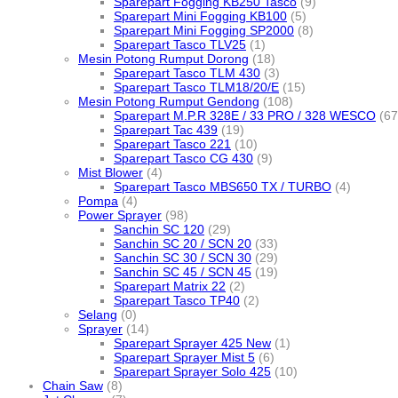
Sparepart Fogging KB250 Tasco
(9)
Sparepart Mini Fogging KB100
(5)
Sparepart Mini Fogging SP2000
(8)
Sparepart Tasco TLV25
(1)
Mesin Potong Rumput Dorong
(18)
Sparepart Tasco TLM 430
(3)
Sparepart Tasco TLM18/20/E
(15)
Mesin Potong Rumput Gendong
(108)
Sparepart M.P.R 328E / 33 PRO / 328 WESCO
(67
Sparepart Tac 439
(19)
Sparepart Tasco 221
(10)
Sparepart Tasco CG 430
(9)
Mist Blower
(4)
Sparepart Tasco MBS650 TX / TURBO
(4)
Pompa
(4)
Power Sprayer
(98)
Sanchin SC 120
(29)
Sanchin SC 20 / SCN 20
(33)
Sanchin SC 30 / SCN 30
(29)
Sanchin SC 45 / SCN 45
(19)
Sparepart Matrix 22
(2)
Sparepart Tasco TP40
(2)
Selang
(0)
Sprayer
(14)
Sparepart Sprayer 425 New
(1)
Sparepart Sprayer Mist 5
(6)
Sparepart Sprayer Solo 425
(10)
Chain Saw
(8)