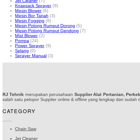
Jet Cleaner
(7)
Knapsack Sprayer
(9)
Mesin Blower
(6)
Mesin Bor Tanah
(3)
Mesin Fogging
(8)
Mesin Potong Rumput Dorong
(5)
Mesin Potong Rumput Gendong
(7)
Mist Blower
(2)
Pompa
(24)
Power Sprayer
(9)
Selang
(0)
Sprayer Manual
(3)
RJ Tehnik
merupakan perusahaan
Supplier Alat Pertanian, Perke
salah satu pelopor Supplier online & offline yang lengkap dan sudah
CATEGORY
Chain Saw
Jet Cleaner