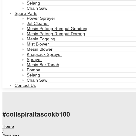
Selang
Chain Saw
Spare Parts
Power Sprayer
Jet Cleaner
Mesin Potong Rumput Gendong
Mesin Potong Rumput Dorong
Mesin Fogging
Mist Blower
Mesin Blower
Knapsack Sprayer
Sprayer
Mesin Bor Tanah
Pompa
Selang
Chain Saw
Contact Us
#coilspiraltascokb100
Home
/
Products