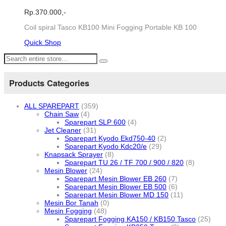
Rp.
370.000,-
Coil spiral Tasco KB100 Mini Fogging Portable KB 100
Quick Shop
Products Categories
ALL SPAREPART
(359)
Chain Saw
(4)
Sparepart SLP 600
(4)
Jet Cleaner
(31)
Sparepart Kyodo Ekd750-40
(2)
Sparepart Kyodo Kdc20/e
(29)
Knapsack Sprayer
(8)
Sparepart TU 26 / TF 700 / 900 / 820
(8)
Mesin Blower
(24)
Sparepart Mesin Blower EB 260
(7)
Sparepart Mesin Blower EB 500
(6)
Sparepart Mesin Blower MD 150
(11)
Mesin Bor Tanah
(0)
Mesin Fogging
(48)
Sparepart Fogging KA150 / KB150 Tasco
(25)