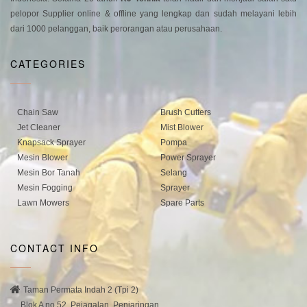
pelopor Supplier online & offline yang lengkap dan sudah melayani lebih
dari 1000 pelanggan, baik perorangan atau perusahaan.
CATEGORIES
Chain Saw
Brush Cutters
Jet Cleaner
Mist Blower
Knapsack Sprayer
Pompa
Mesin Blower
Power Sprayer
Mesin Bor Tanah
Selang
Mesin Fogging
Sprayer
Lawn Mowers
Spare Parts
CONTACT INFO
Taman Permata Indah 2 (Tpi 2)
Blok A no 52, Pejagalan, Penjaringan