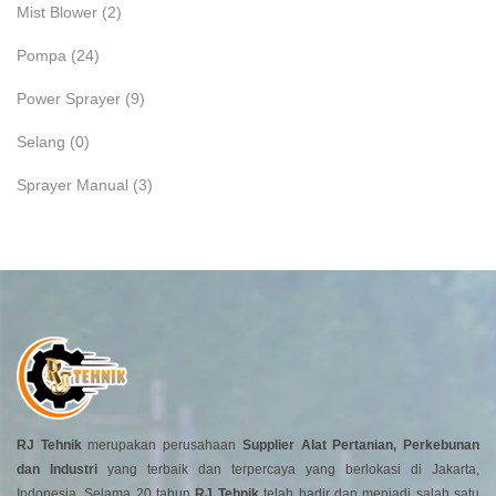
Mist Blower
(2)
Pompa
(24)
Power Sprayer
(9)
Selang
(0)
Sprayer Manual
(3)
RJ Tehnik
merupakan perusahaan
Supplier Alat Pertanian, Perkebunan
dan Industri
yang terbaik dan terpercaya yang berlokasi di Jakarta,
Indonesia. Selama 20 tahun
RJ Tehnik
telah hadir dan menjadi salah satu