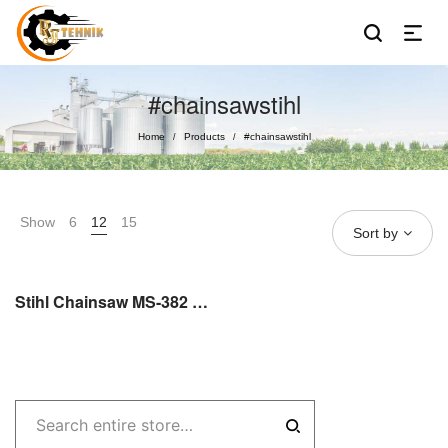
#chainsawstihl
Home
Products
#chainsawstihl
/
/
Show
6
12
15
Sort by
Stihl Chainsaw MS-382 Gergaji Kayu 20 inch